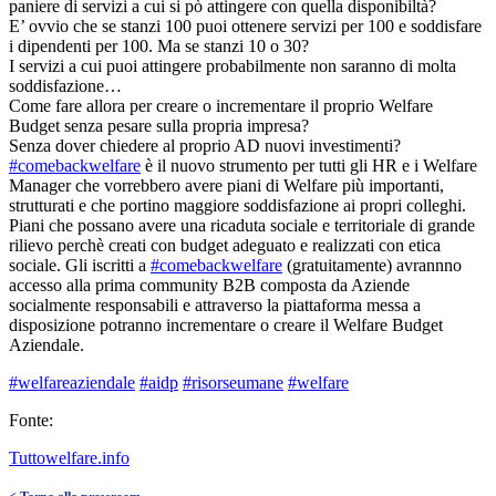
paniere di servizi a cui si pò attingere con quella disponibiltà?
E’ ovvio che se stanzi 100 puoi ottenere servizi per 100 e soddisfare
i dipendenti per 100. Ma se stanzi 10 o 30?
I servizi a cui puoi attingere probabilmente non saranno di molta
soddisfazione…
Come fare allora per creare o incrementare il proprio Welfare
Budget senza pesare sulla propria impresa?
Senza dover chiedere al proprio AD nuovi investimenti?
#
comebackwelfare
è il nuovo strumento per tutti gli HR e i Welfare
Manager che vorrebbero avere piani di Welfare più importanti,
strutturati e che portino maggiore soddisfazione ai propri colleghi.
Piani che possano avere una ricaduta sociale e territoriale di grande
rilievo perchè creati con budget adeguato e realizzati con etica
sociale. Gli iscritti a
#
comebackwelfare
(gratuitamente) avrannno
accesso alla prima community B2B composta da Aziende
socialmente responsabili e attraverso la piattaforma messa a
disposizione potranno incrementare o creare il Welfare Budget
Aziendale.
#
welfareaziendale
#
aidp
#
risorseumane
#
welfare
Fonte:
Tuttowelfare.info