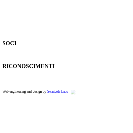
ficio centrale:
39 02 21062792
upporto commerciale:
39 339 267 6171
SOCI
RICONOSCIMENTI
Web engineering and design by
Sernicola Labs