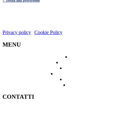
< Torna alla pressroom
COMEBACK WELFARE SRL | SOCIETÀ BENEFIT
P.IVA 10778420967
Privacy policy
|
Cookie Policy
MENU
Home
Come funziona
Sharing fee
Documenti e Moduli
Pressroom
Contatti
CONTATTI
upport@comebackwelfare.com